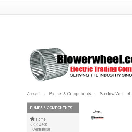
Accueil
Pumps & Components
Shallow Well Jet
PUMPS & COMPONENTS
Home
< < < Back
Centrifugal