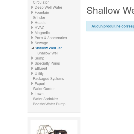
Circulator
Shallow We
Deep Well Water
Fountain
Grinder
Heads
Aucun produit ne corresp
HVAC
Magnetic
Parts & Accessories
Sewage
Shallow Well Jet
Shallow Well
Sump
Specialty Pump
Effluent
Utility
Packaged Systems
Export
Water Garden
Lawn
Water Sprinkler
BoosterWater Pump